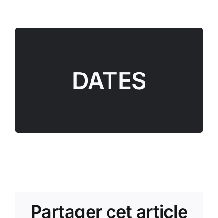
MARS / Mercredi 11 & 15 Mars 2026, de 14h à
17h
DATES
AVRIL / Mercredi 1er Avril 2026, de 14h à 17h ;
Mercredi 15 Avril 2026 de 10h à 13h
MAI / Mercredi 6 & 27 Mai 2026, de 14h à 17h
JUIN / Mercredi 10 & 24 Juin, de 14h à 17h
Partager cet article