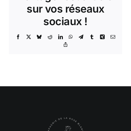
sur vos réseaux
sociaux !
Facebook
X
Bluesky
Reddit
LinkedIn
WhatsApp
Telegram
Tumblr
Xing
Email
Copy
Link